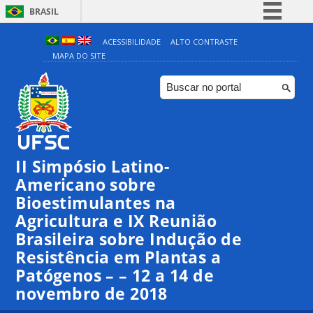
BRASIL
Simplifique!
ACESSIBILIDADE
ALTO CONTRASTE
MAPA DO SITE
Comunica BR
Participe
Acesso à informação
Legislação
Canais
II Simpósio Latino-
Americano sobre
Bioestimulantes na
Agricultura e IX Reunião
Brasileira sobre Indução de
Resistência em Plantas a
Patógenos – – 12 a 14 de
novembro de 2018