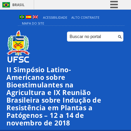
BRASIL
Simplifique!
ACESSIBILIDADE
ALTO CONTRASTE
MAPA DO SITE
Comunica BR
Participe
Acesso à informação
Legislação
Canais
II Simpósio Latino-
Americano sobre
Bioestimulantes na
Agricultura e IX Reunião
Brasileira sobre Indução de
Resistência em Plantas a
Patógenos – 12 a 14 de
novembro de 2018