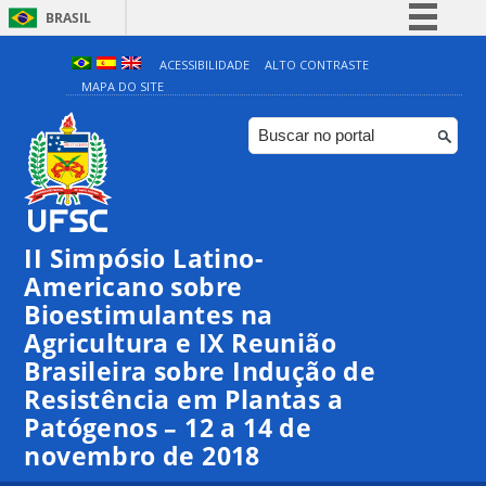
BRASIL
Simplifique!
ACESSIBILIDADE
ALTO CONTRASTE
MAPA DO SITE
Comunica BR
Participe
Acesso à informação
Legislação
Canais
II Simpósio Latino-
Americano sobre
Bioestimulantes na
Agricultura e IX Reunião
Brasileira sobre Indução de
Resistência em Plantas a
Patógenos – 12 a 14 de
novembro de 2018