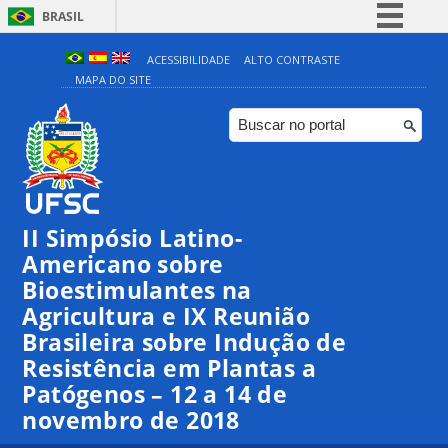
BRASIL
Simplifique!
ACESSIBILIDADE
ALTO CONTRASTE
MAPA DO SITE
Comunica BR
Participe
Acesso à informação
Legislação
Canais
II Simpósio Latino-
Americano sobre
Bioestimulantes na
Agricultura e IX Reunião
Brasileira sobre Indução de
Resistência em Plantas a
Patógenos – 12 a 14 de
novembro de 2018