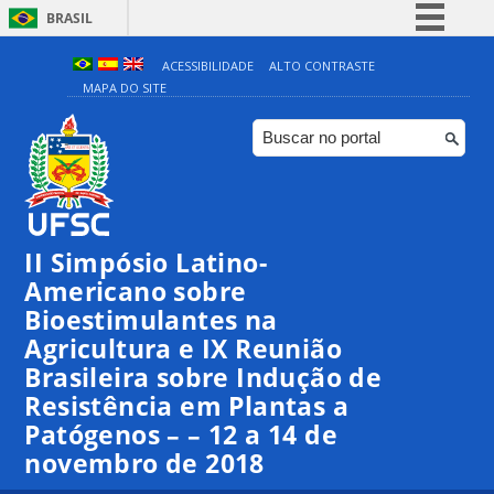
BRASIL
Simplifique!
ACESSIBILIDADE
ALTO CONTRASTE
MAPA DO SITE
Comunica BR
Participe
Acesso à informação
Legislação
Canais
II Simpósio Latino-
Americano sobre
Bioestimulantes na
Agricultura e IX Reunião
Brasileira sobre Indução de
Resistência em Plantas a
Patógenos – – 12 a 14 de
novembro de 2018